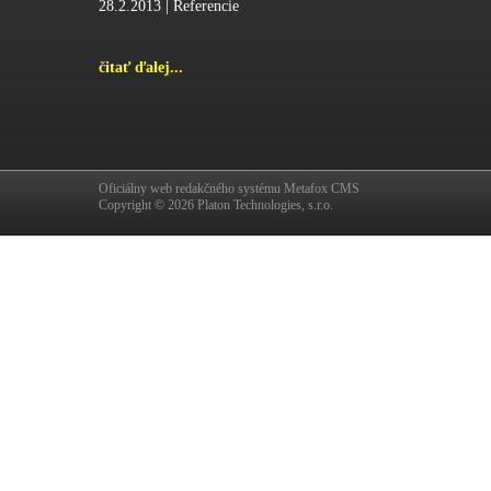
28.2.2013 |
Referencie
čitať ďalej...
Oficiálny web redakčného systému
Metafox CMS
Copyright © 2026
Platon Technologies, s.r.o.