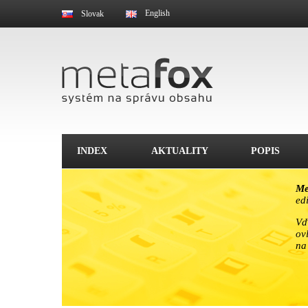
English
Slovak
INDEX
AKTUALITY
POPIS
Me
ed
Vď
ov
na