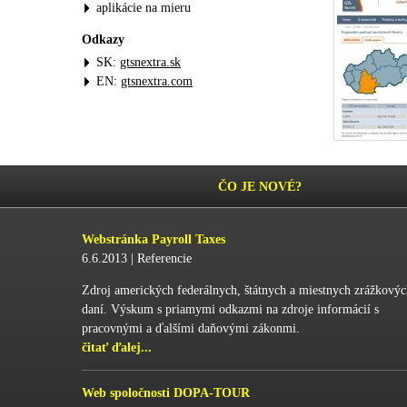
aplikácie na mieru
Odkazy
SK:
gtsnextra.sk
EN:
gtsnextra.com
ČO JE NOVÉ?
Webstránka Payroll Taxes
6.6.2013 |
Referencie
Zdroj amerických federálnych, štátnych a miestnych zrážkový
daní. Výskum s priamymi odkazmi na zdroje informácií s
pracovnými a ďalšími daňovými zákonmi.
čitať ďalej...
Web spoločnosti DOPA-TOUR