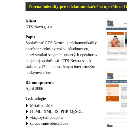
Zmena indentity pre telekomunikačného operátora 
Klient
GTS Nextra, a.s.
Popis
Spoločnosť GTS Nextra je telekomunikačný
operátor s celoslovenskou pôsobnosťou,
ktorý vznikol spojením viacerých operátorov
do jednej spoločnosti. GTS Nextra sa tak
stala najväčším alternatívnym internetovým
poskytovateľom.
Dátum spustenia
Apríl 2006
Technológie
Metafox CMS
HTML, XML, JS, PHP, MySQL
viacjazyčná podpora
spracovanie objednávok