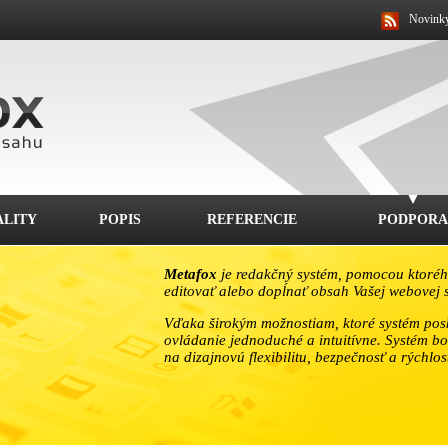
Novink
LITY
POPIS
REFERENCIE
PODPORA
Metafox
je redakčný systém, pomocou ktoréh
editovať alebo dopĺnať obsah Vašej webovej s
Vďaka širokým možnostiam, ktoré systém posk
ovládanie jednoduché a intuitívne. Systém bo
na dizajnovú flexibilitu, bezpečnosť a rýchlos