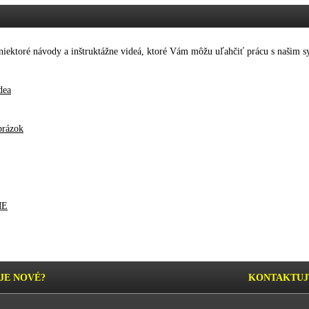
ú niektoré návody a inštruktážne videá, ktoré Vám môžu uľahčiť prácu s našim
dea
brázok
ME
JE NOVÉ?
KONTAKTUJ