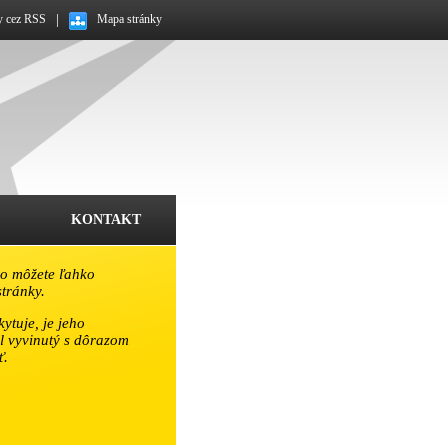
y cez RSS
|
Mapa stránky
KONTAKT
o môžete ľahko
tránky.
ytuje, je jeho
l vyvinutý s dôrazom
ť.