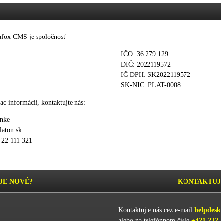
afox CMS je spoločnosť
IČO: 36 279 129
DIČ: 2022119572
IČ DPH: SK2022119572
SK-NIC: PLAT-0008
ac informácií, kontaktujte nás:
ánke
aton.sk
/ 22 111 321
JE NOVÉ?
KONTAKTUJ
Kontaktujte nás cez e-mail
helpdes
alebo na telefónnom čísle
+421 222 