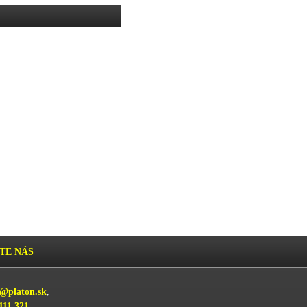
TE NÁS
k@platon.sk
,
111 321
,