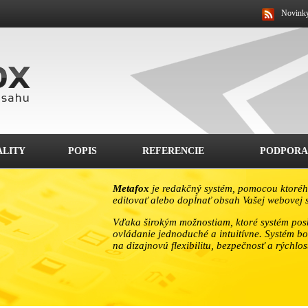
Novink
LITY
POPIS
REFERENCIE
PODPORA
Metafox
je redakčný systém, pomocou ktoréh
editovať alebo dopĺnať obsah Vašej webovej s
Vďaka širokým možnostiam, ktoré systém posk
ovládanie jednoduché a intuitívne. Systém bo
na dizajnovú flexibilitu, bezpečnosť a rýchlos