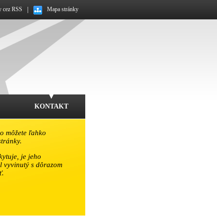
y cez RSS
|
Mapa stránky
KONTAKT
o môžete ľahko
tránky.
ytuje, je jeho
l vyvinutý s dôrazom
ť.