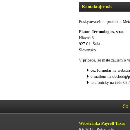
Kontaktujte nás
Poskytovateľom produktu
Met
Platon Technologies, s.r.o.
Hlavná 3
927 01 Šaľa
Slovensko
V prípade, že máte záujem o vi
cez
formulár
na webstr
e-mailom na
obchod@pl
telefonicky na čísle 02 
ČO 
Webstránka Payroll Taxes
6.6.2013 |
Referencie